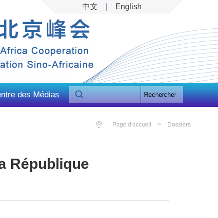
中文
|
English
ntre des Médias
Rechercher
Page d'accueil
>
Dossiers
la République