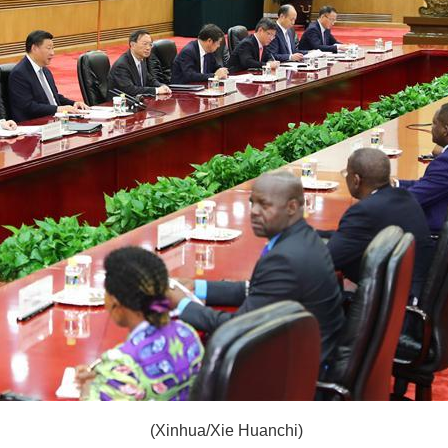
(Xinhua/Xie Huanchi)