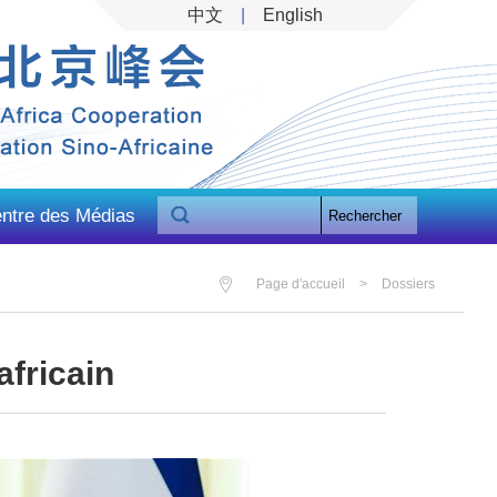
中文
|
English
ntre des Médias
Rechercher
Page d'accueil
>
Dossiers
africain