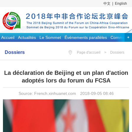
中文
|
English
Accueil
Actualités
Le Sommet
Événements parallèles
Commentai
Dossiers
Page d'accueil
>
Dossiers
La déclaration de Beijing et un plan d'action
adoptés lors du forum du FCSA
Source: French.xinhuanet.com 2018-09-05 08:46